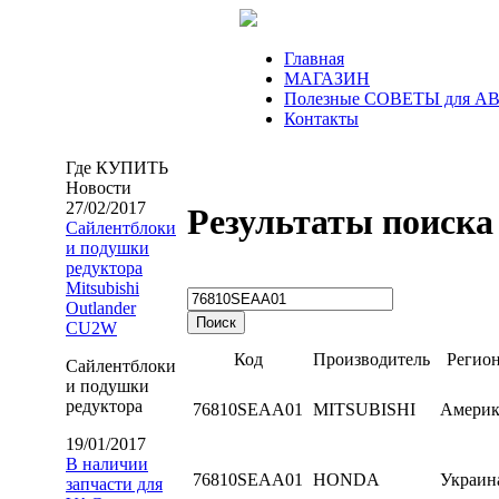
Главная
МАГАЗИН
Полезные СОВЕТЫ для А
Контакты
Где КУПИТЬ
Новости
27/02/2017
Результаты поиска
Сайлентблоки
и подушки
редуктора
Mitsubishi
Outlander
CU2W
Код
Производитель
Регио
Сайлентблоки
и подушки
редуктора
76810SEAA01
MITSUBISHI
Америк
19/01/2017
В наличии
76810SEAA01
HONDA
Украин
запчасти для